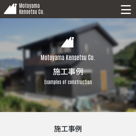
Motoyama
Kensetsu Co.
Motoyama Kensetsu Co.
施工事例
Examples of construction
施工事例