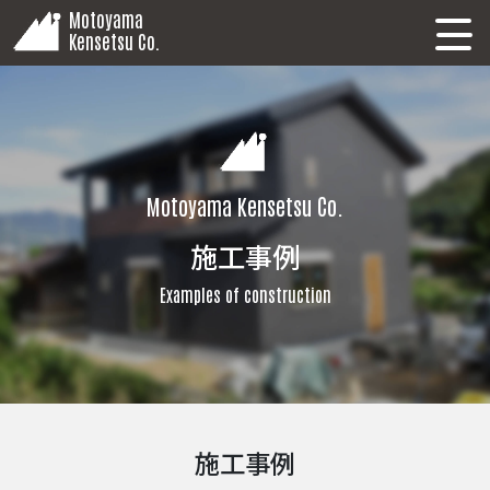
Motoyama
Kensetsu Co.
Motoyama Kensetsu Co.
施工事例
Examples of construction
施工事例